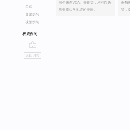
例句来自VOA、美剧等，您可以边
例句
全部
看美剧边学地道的美语。
等，
音频例句
视频例句
权威例句
go
返回词典
top