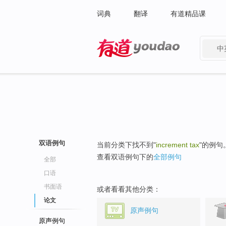
词典
翻译
有道精品课
中
有道 - 网易旗下搜索
双语例句
当前分类下找不到"
increment tax
"的例句
查看双语例句下的
全部例句
全部
口语
书面语
或者看看其他分类：
论文
原声例句
原声例句