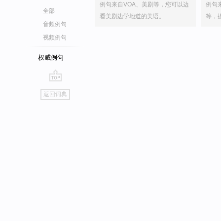
例句来自VOA、美剧等，您可以边
例句
全部
看美剧边学地道的美语。
等，
音频例句
视频例句
权威例句
go
返回词典
top