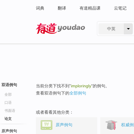
词典
翻译
有道精品课
云笔记
中英
有道 - 网易旗下搜索
双语例句
当前分类下找不到"
imploringly
"的例句。
查看双语例句下的
全部例句
全部
口语
书面语
或者看看其他分类：
论文
原声例句
权威例
原声例句