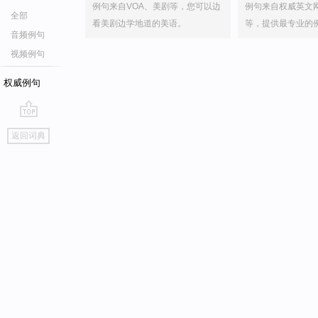
例句来自VOA、美剧等，您可以边
例句来自权威英文
全部
看美剧边学地道的美语。
等，提供最专业的
音频例句
视频例句
权威例句
go
返回词典
top