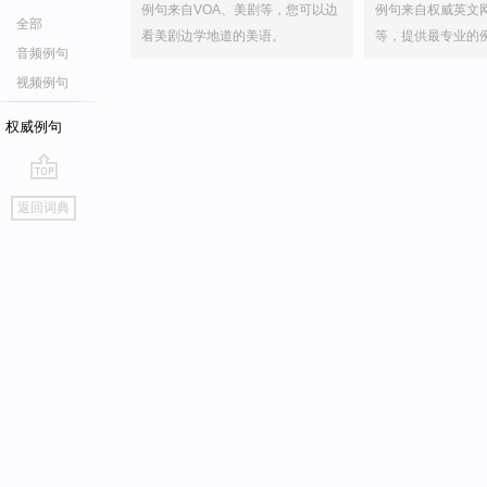
例句来自VOA、美剧等，您可以边
例句来自权威英文
全部
看美剧边学地道的美语。
等，提供最专业的
音频例句
视频例句
权威例句
go
返回词典
top