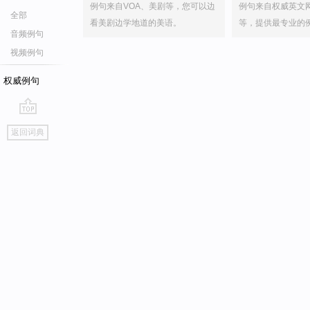
例句来自VOA、美剧等，您可以边
例句来自权威英文
全部
看美剧边学地道的美语。
等，提供最专业的
音频例句
视频例句
权威例句
go
返回词典
top