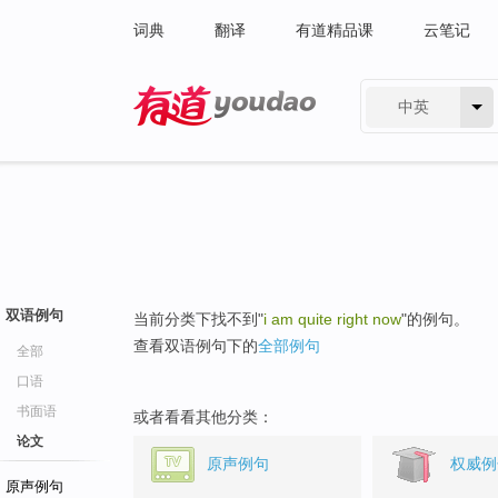
词典
翻译
有道精品课
云笔记
中英
有道 - 网易旗下搜索
双语例句
当前分类下找不到"
i am quite right now
"的例句。
查看双语例句下的
全部例句
全部
口语
书面语
或者看看其他分类：
论文
原声例句
权威例
原声例句