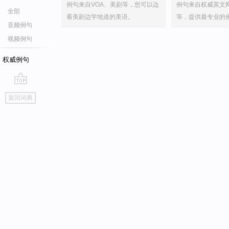
例句来自VOA、美剧等，您可以边
例句来自权威英文
全部
看美剧边学地道的美语。
等，提供最专业的
音频例句
视频例句
权威例句
go
返回词典
top