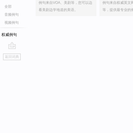
例句来自VOA、美剧等，您可以边
例句来自权威英文
全部
看美剧边学地道的美语。
等，提供最专业的
音频例句
视频例句
权威例句
go
返回词典
top