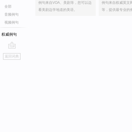
例句来自VOA、美剧等，您可以边
例句来自权威英文
全部
看美剧边学地道的美语。
等，提供最专业的
音频例句
视频例句
权威例句
go
返回词典
top