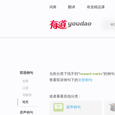
词典
翻译
有道精品课
中
有道 - 网易旗下搜索
双语例句
当前分类下找不到"
howard marks
"的例句
查看双语例句下的
全部例句
全部
口语
书面语
或者看看其他分类：
论文
原声例句
原声例句