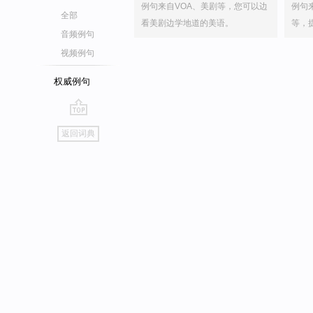
例句来自VOA、美剧等，您可以边
例句
全部
看美剧边学地道的美语。
等，
音频例句
视频例句
权威例句
go
返回词典
top