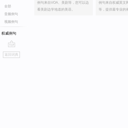
例句来自VOA、美剧等，您可以边
例句来自权威英文
全部
看美剧边学地道的美语。
等，提供最专业的
音频例句
视频例句
权威例句
go
返回词典
top