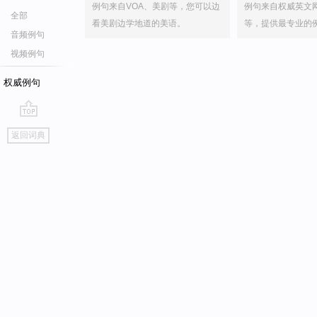
例句来自VOA、美剧等，您可以边
例句来自权威英文
全部
看美剧边学地道的美语。
等，提供最专业的
音频例句
视频例句
权威例句
go
返回词典
top