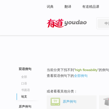
词典
翻译
有道精品课
中
有道 - 网易旗下搜索
双语例句
当前分类下找不到"
high flowability
"的例
查看双语例句下的
全部例句
全部
口语
书面语
或者看看其他分类：
论文
原声例句
原声例句