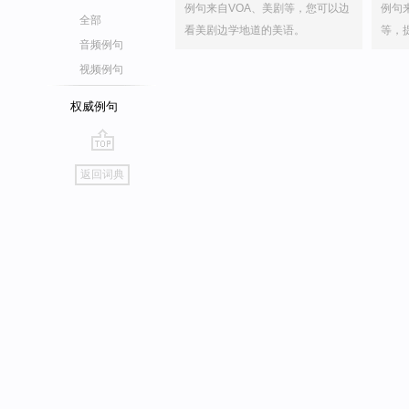
例句来自VOA、美剧等，您可以边
例句
全部
看美剧边学地道的美语。
等，
音频例句
视频例句
权威例句
go
返回词典
top