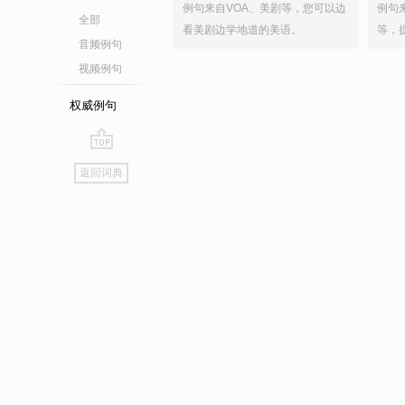
例句来自VOA、美剧等，您可以边
例句
全部
看美剧边学地道的美语。
等，
音频例句
视频例句
权威例句
go
返回词典
top