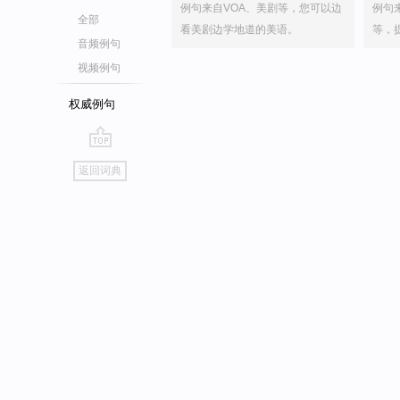
例句来自VOA、美剧等，您可以边
例句
全部
看美剧边学地道的美语。
等，
音频例句
视频例句
权威例句
go
返回词典
top