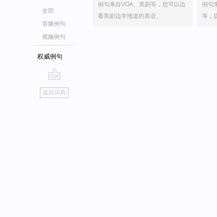
例句来自VOA、美剧等，您可以边
例句
全部
看美剧边学地道的美语。
等，
音频例句
视频例句
权威例句
go
返回词典
top