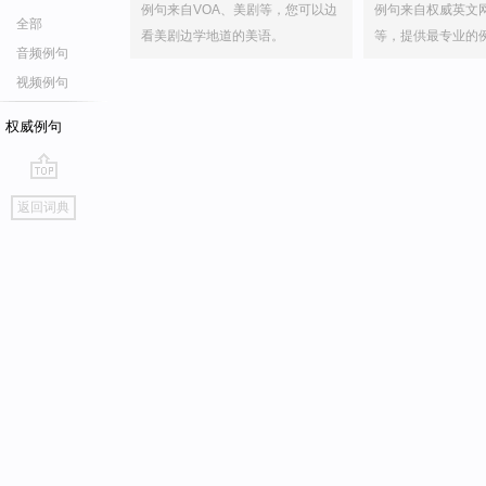
例句来自VOA、美剧等，您可以边
例句来自权威英文
全部
看美剧边学地道的美语。
等，提供最专业的
音频例句
视频例句
权威例句
go
返回词典
top