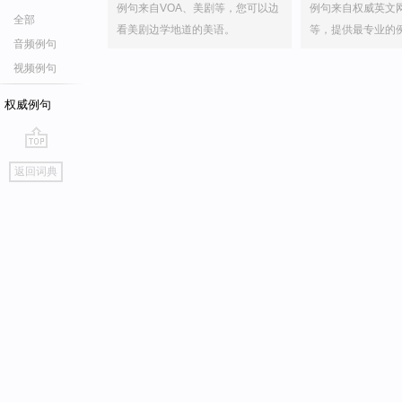
例句来自VOA、美剧等，您可以边
例句来自权威英文
全部
看美剧边学地道的美语。
等，提供最专业的
音频例句
视频例句
权威例句
go
返回词典
top