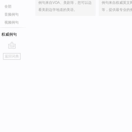
例句来自VOA、美剧等，您可以边
例句来自权威英文
全部
看美剧边学地道的美语。
等，提供最专业的
音频例句
视频例句
权威例句
go
返回词典
top