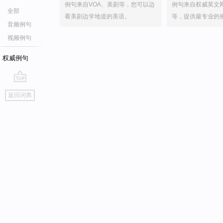
例句来自VOA、美剧等，您可以边
例句来自权威英文
全部
看美剧边学地道的美语。
等，提供最专业的
音频例句
视频例句
权威例句
go
返回词典
top