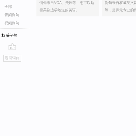
例句来自VOA、美剧等，您可以边
例句来自权威英文
全部
看美剧边学地道的美语。
等，提供最专业的
音频例句
视频例句
权威例句
go
返回词典
top