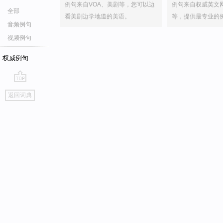
例句来自VOA、美剧等，您可以边
例句来自权威英文
全部
看美剧边学地道的美语。
等，提供最专业的
音频例句
视频例句
权威例句
go
返回词典
top