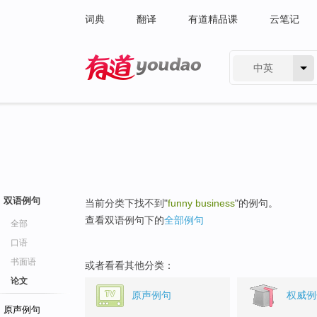
词典
翻译
有道精品课
云笔记
中英
有道 - 网易旗下搜索
双语例句
当前分类下找不到"
funny business
"的例句。
查看双语例句下的
全部例句
全部
口语
书面语
或者看看其他分类：
论文
原声例句
权威例
原声例句