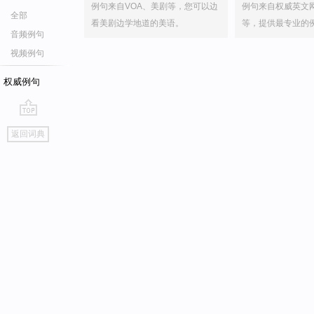
例句来自VOA、美剧等，您可以边
例句来自权威英文
全部
看美剧边学地道的美语。
等，提供最专业的
音频例句
视频例句
权威例句
go
返回词典
top