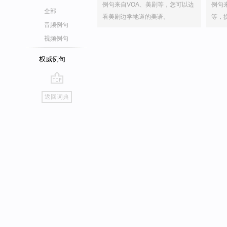
例句来自VOA、美剧等，您可以边
例句
全部
看美剧边学地道的美语。
等，
音频例句
视频例句
权威例句
go
返回词典
top