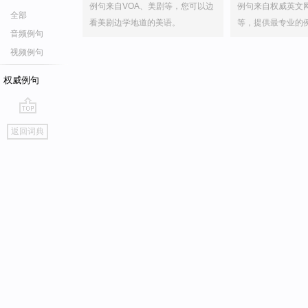
例句来自VOA、美剧等，您可以边
例句来自权威英文
全部
看美剧边学地道的美语。
等，提供最专业的
音频例句
视频例句
权威例句
go
返回词典
top