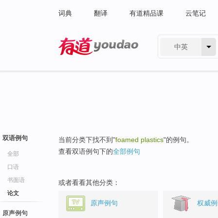
词典
翻译
有道精品课
云笔记
中英
有道 - 网易旗下搜索
双语例句
当前分类下找不到"
foamed plastics
"的例句。
查看双语例句下的
全部例句
全部
口语
书面语
或者看看其他分类：
论文
原声例句
权威例
原声例句