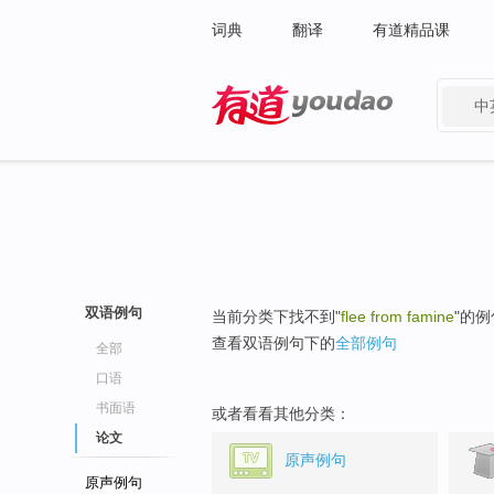
词典
翻译
有道精品课
中
有道 - 网易旗下搜索
双语例句
当前分类下找不到"
flee from famine
"的
查看双语例句下的
全部例句
全部
口语
书面语
或者看看其他分类：
论文
原声例句
原声例句