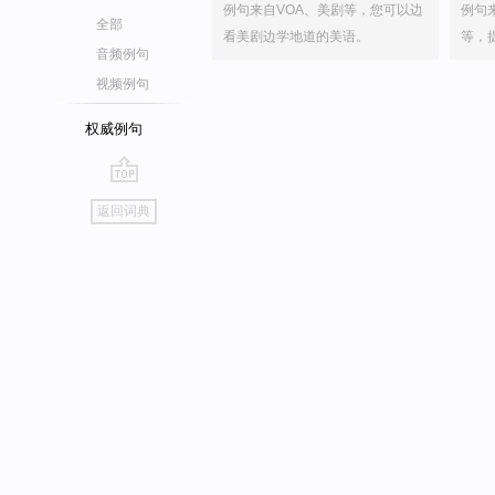
例句来自VOA、美剧等，您可以边
例句
全部
看美剧边学地道的美语。
等，
音频例句
视频例句
权威例句
go
返回词典
top