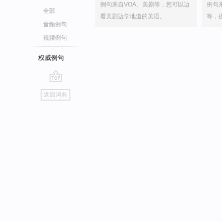
例句来自VOA、美剧等，您可以边
例句
全部
看美剧边学地道的美语。
等，
音频例句
视频例句
权威例句
go
返回词典
top