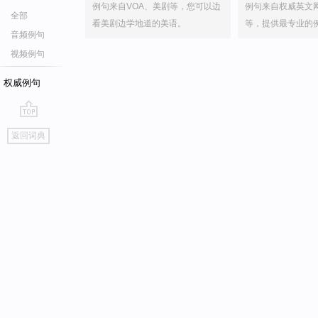
例句来自VOA、美剧等，您可以边
例句来自权威英文
全部
看美剧边学地道的美语。
等，提供最专业的
音频例句
视频例句
权威例句
go
返回词典
top