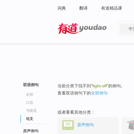
词典
翻译
有道精品课
中
有道 - 网易旗下搜索
双语例句
当前分类下找不到"
fight-off
"的例句。
查看双语例句下的
全部例句
全部
口语
书面语
或者看看其他分类：
论文
原声例句
原声例句