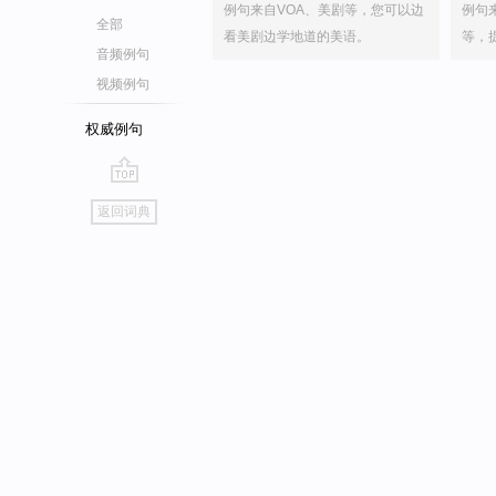
例句来自VOA、美剧等，您可以边
例句
全部
看美剧边学地道的美语。
等，
音频例句
视频例句
权威例句
go
返回词典
top