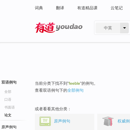
词典
翻译
有道精品课
云笔记
中英
有道 - 网易旗下搜索
双语例句
当前分类下找不到"
feeble
"的例句。
查看双语例句下的
全部例句
全部
口语
书面语
或者看看其他分类：
论文
原声例句
权威例
原声例句