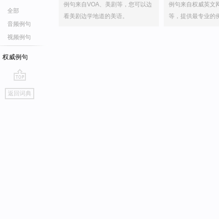
例句来自VOA、美剧等，您可以边
例句来自权威英文
全部
看美剧边学地道的美语。
等，提供最专业的
音频例句
视频例句
权威例句
go
返回词典
top