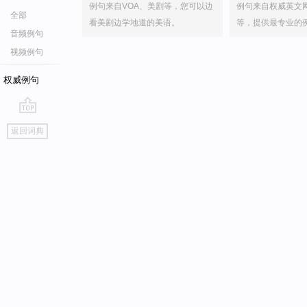
例句来自VOA、美剧等，您可以边
例句来自权威英文
全部
看美剧边学地道的美语。
等，提供最专业的
音频例句
视频例句
权威例句
go
返回词典
top