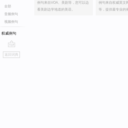
例句来自VOA、美剧等，您可以边
例句来自权威英文
全部
看美剧边学地道的美语。
等，提供最专业的
音频例句
视频例句
权威例句
go
返回词典
top