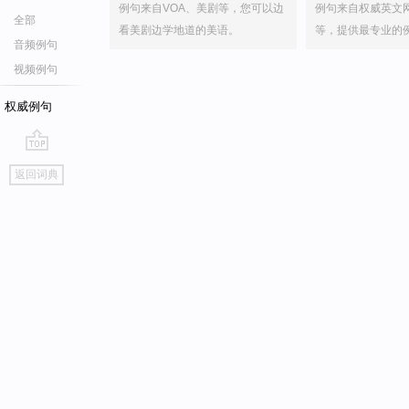
例句来自VOA、美剧等，您可以边
例句来自权威英文
全部
看美剧边学地道的美语。
等，提供最专业的
音频例句
视频例句
权威例句
go
返回词典
top