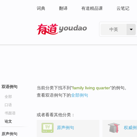
词典
翻译
有道精品课
云笔记
中英
有道 - 网易旗下搜索
双语例句
当前分类下找不到"
family living quarter
"的例句。
查看双语例句下的
全部例句
全部
口语
书面语
或者看看其他分类：
论文
原声例句
权威例
原声例句