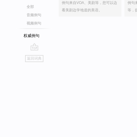
例句来自VOA、美剧等，您可以边
例句
全部
看美剧边学地道的美语。
等，
音频例句
视频例句
权威例句
go
返回词典
top