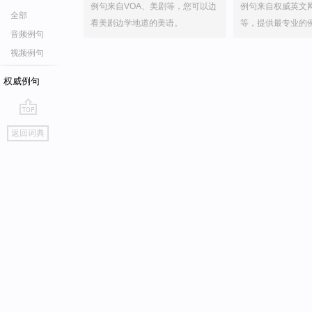
例句来自VOA、美剧等，您可以边
例句来自权威英文
全部
看美剧边学地道的美语。
等，提供最专业的
音频例句
视频例句
权威例句
go
返回词典
top