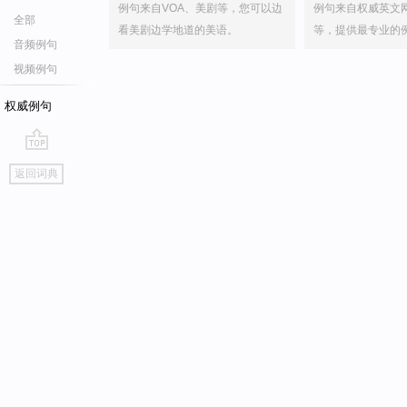
例句来自VOA、美剧等，您可以边
例句来自权威英文
全部
看美剧边学地道的美语。
等，提供最专业的
音频例句
视频例句
权威例句
go
返回词典
top