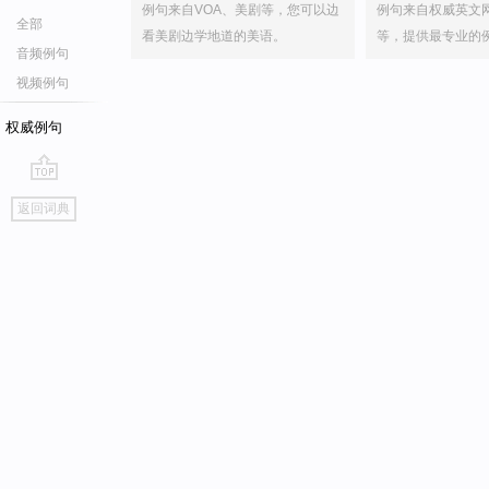
例句来自VOA、美剧等，您可以边
例句来自权威英文
全部
看美剧边学地道的美语。
等，提供最专业的
音频例句
视频例句
权威例句
go
返回词典
top