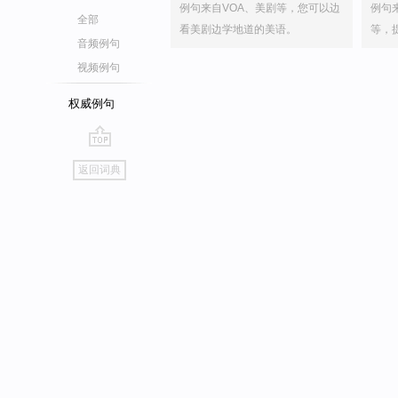
例句来自VOA、美剧等，您可以边
例句
全部
看美剧边学地道的美语。
等，
音频例句
视频例句
权威例句
go
返回词典
top