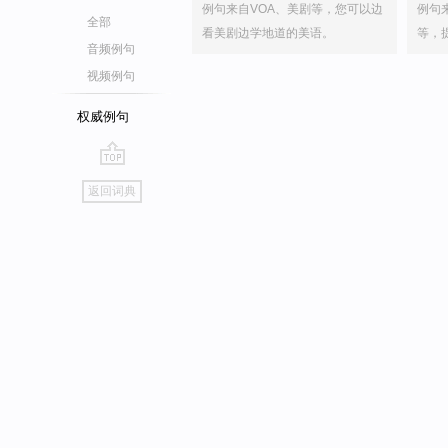
例句来自VOA、美剧等，您可以边
例句
全部
看美剧边学地道的美语。
等，
音频例句
视频例句
权威例句
go
返回词典
top