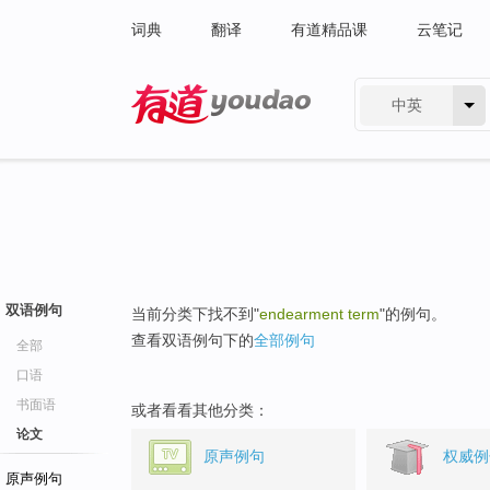
词典
翻译
有道精品课
云笔记
中英
有道 - 网易旗下搜索
双语例句
当前分类下找不到"
endearment term
"的例句。
查看双语例句下的
全部例句
全部
口语
书面语
或者看看其他分类：
论文
原声例句
权威例
原声例句