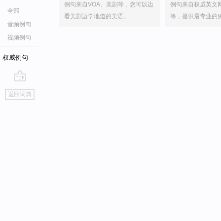
例句来自VOA、美剧等，您可以边
例句来自权威英文
全部
看美剧边学地道的美语。
等，提供最专业的
音频例句
视频例句
权威例句
go
返回词典
top