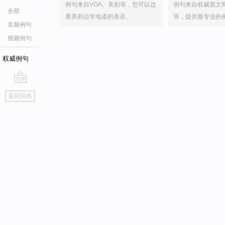
例句来自VOA、美剧等，您可以边
例句来自权威英文
全部
看美剧边学地道的美语。
等，提供最专业的
音频例句
视频例句
权威例句
go
返回词典
top