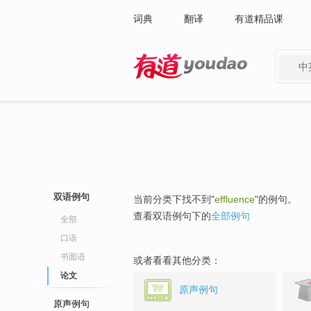
词典
翻译
有道精品课
中
有道 - 网易旗下搜索
双语例句
当前分类下找不到"
effluence
"的例句。
查看双语例句下的
全部例句
全部
口语
书面语
或者看看其他分类：
论文
原声例句
原声例句