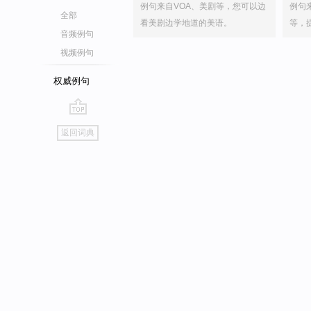
例句来自VOA、美剧等，您可以边
例句
全部
看美剧边学地道的美语。
等，
音频例句
视频例句
权威例句
go
返回词典
top