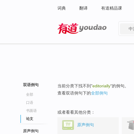
词典
翻译
有道精品课
中
有道 - 网易旗下搜索
双语例句
当前分类下找不到"
editorially
"的例句。
查看双语例句下的
全部例句
全部
口语
书面语
或者看看其他分类：
论文
原声例句
原声例句