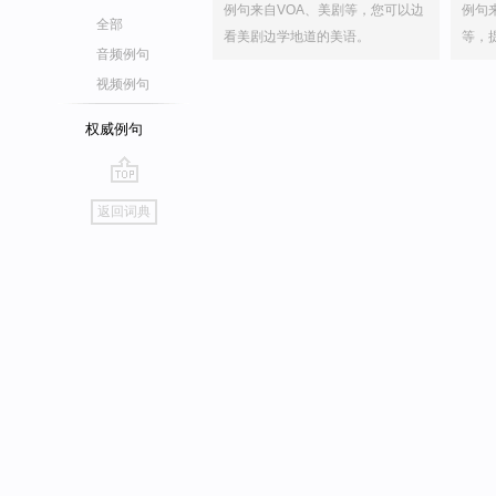
例句来自VOA、美剧等，您可以边
例句
全部
看美剧边学地道的美语。
等，
音频例句
视频例句
权威例句
go
返回词典
top