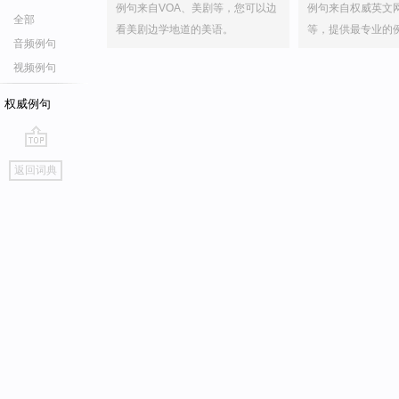
例句来自VOA、美剧等，您可以边
例句来自权威英文
全部
看美剧边学地道的美语。
等，提供最专业的
音频例句
视频例句
权威例句
go
返回词典
top