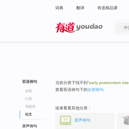
词典
翻译
有道精品课
中
有道 - 网易旗下搜索
双语例句
当前分类下找不到"
early postmortem inte
查看双语例句下的
全部例句
全部
口语
书面语
或者看看其他分类：
论文
原声例句
原声例句