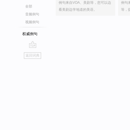
例句来自VOA、美剧等，您可以边
例句
全部
看美剧边学地道的美语。
等，
音频例句
视频例句
权威例句
go
返回词典
top