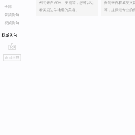
例句来自VOA、美剧等，您可以边
例句来自权威英文
全部
看美剧边学地道的美语。
等，提供最专业的
音频例句
视频例句
权威例句
go
返回词典
top