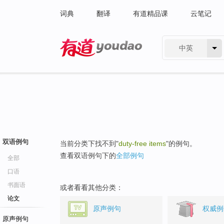
词典
翻译
有道精品课
云笔记
中英
有道 - 网易旗下搜索
双语例句
当前分类下找不到"
duty-free items
"的例句。
查看双语例句下的
全部例句
全部
口语
书面语
或者看看其他分类：
论文
原声例句
权威例
原声例句