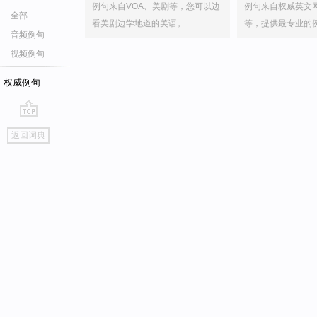
例句来自VOA、美剧等，您可以边
例句来自权威英文
全部
看美剧边学地道的美语。
等，提供最专业的
音频例句
视频例句
权威例句
go
返回词典
top