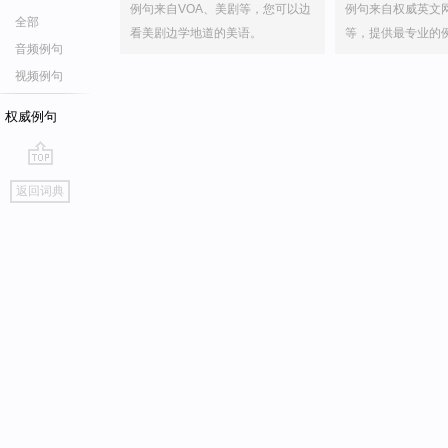
例句来自VOA、美剧等，您可以边
例句来自权威英文
全部
看美剧边学地道的美语。
等，提供最专业的
音频例句
视频例句
权威例句
go
返回词典
top