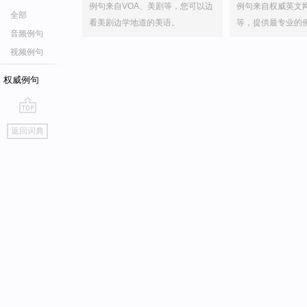
例句来自VOA、美剧等，您可以边
例句来自权威英文
全部
看美剧边学地道的美语。
等，提供最专业的
音频例句
视频例句
权威例句
go
返回词典
top