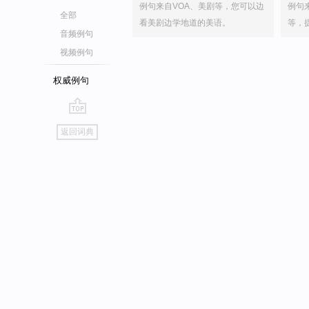
例句来自VOA、美剧等，您可以边
例句
全部
看美剧边学地道的美语。
等，
音频例句
视频例句
权威例句
go
返回词典
top