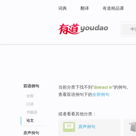
词典
翻译
有道精品课
中
有道 - 网易旗下搜索
双语例句
当前分类下找不到"
distract in
"的例句。
查看双语例句下的
全部例句
全部
口语
书面语
或者看看其他分类：
论文
原声例句
原声例句